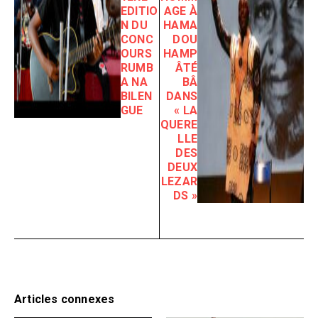
EDITIO
AGE À
N DU
HAMA
CONC
DOU
OURS
HAMP
RUMB
ÂTÉ
A NA
BÂ
BILEN
DANS
GUE
« LA
QUERE
LLE
DES
DEUX
LEZAR
DS »
Articles connexes