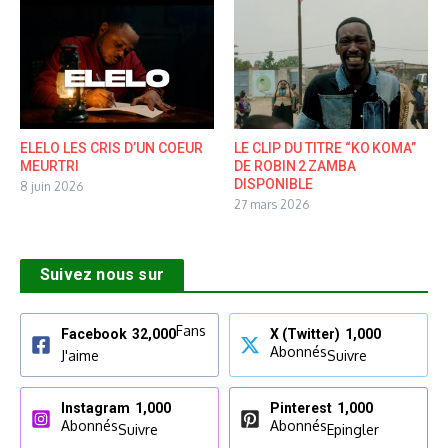
ELELO LES CRIS D’UN COEUR
LE CLIP DU TITRE “KO KOMA”
MEURTRI
DE ROBIN 2 ZAMBA
DISPONIBLE
8 juin 2026
27 mars 2026
Suivez nous sur
Fans
Facebook
32,000
X (Twitter)
1,000
Abonnés
J'aime
Suivre
Instagram
1,000
Pinterest
1,000
Abonnés
Abonnés
Suivre
Epingler