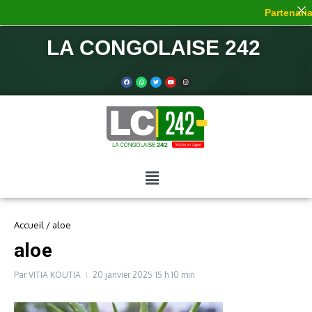
Partenariat
LA CONGOLAISE 242
Accueil
/
aloe
aloe
Par
VITIA KOUTIA
20 janvier 2025
15 h 10 min