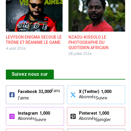
LEVYSON ENIGMA SECOUE LE
NZAOU-KISSOLO LE
TRÔNE ET RÉANIME LE GAME
PHOTOGRAPHE DU
QUOTIDIEN AFRICAIN
4 août 2026
28 juillet 2026
Suivez nous sur
Fans
Facebook
32,000
X (Twitter)
1,000
Abonnés
J'aime
Suivre
Instagram
1,000
Pinterest
1,000
Abonnés
Abonnés
Suivre
Epingler