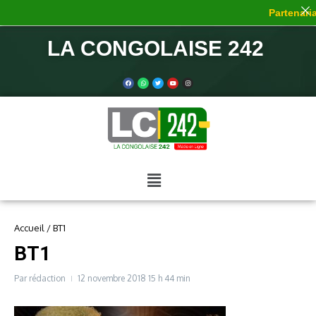
Partenariat
LA CONGOLAISE 242
Accueil
/
BT1
BT1
Par
rédaction
12 novembre 2018
15 h 44 min