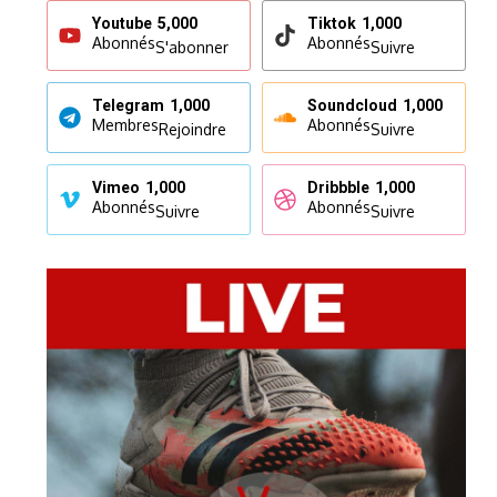
Youtube
5,000
Tiktok
1,000
Abonnés
Abonnés
S'abonner
Suivre
Telegram
1,000
Soundcloud
1,000
Membres
Abonnés
Rejoindre
Suivre
Vimeo
1,000
Dribbble
1,000
Abonnés
Abonnés
Suivre
Suivre