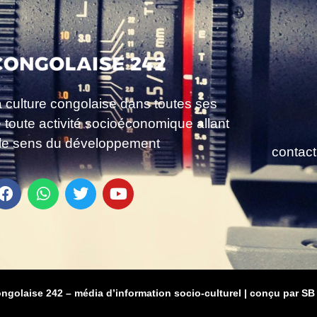
a culture congolaise dans toutes ses
e toute activité socioéconomique allant
le sens du développement
contac
ongolaise 242 – média d’information socio-culturel
|
conçu par SB