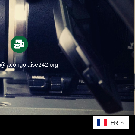
t@lacongolaise242.org
FR