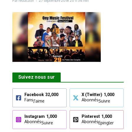
Par
rédaction
27 septembre 2018
20 h 34 min
Suivez nous sur
Facebook
32,000
X (Twitter)
1,000
Fans
Abonnés
J'aime
Suivre
Instagram
1,000
Pinterest
1,000
Abonnés
Abonnés
Suivre
Epingler