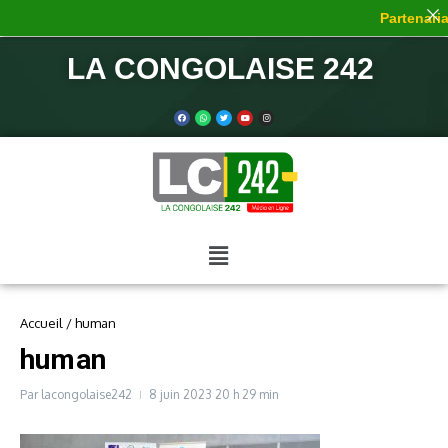
Partenaria
LA CONGOLAISE 242
Accueil
/
human
human
Par
lacongolaise242
8 juin 2023
20 h 29 min