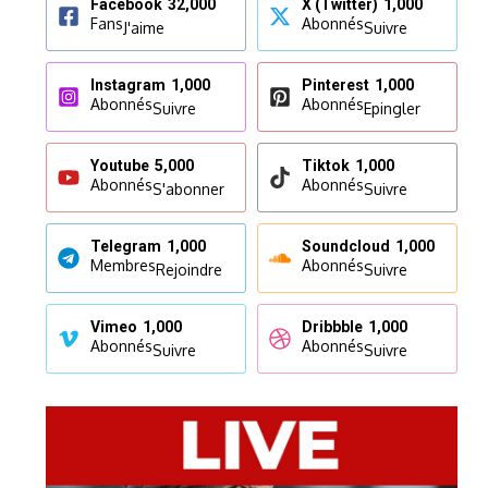
Facebook
32,000
X (Twitter)
1,000
Fans
Abonnés
J'aime
Suivre
Instagram
1,000
Pinterest
1,000
Abonnés
Abonnés
Suivre
Epingler
Youtube
5,000
Tiktok
1,000
Abonnés
Abonnés
S'abonner
Suivre
Telegram
1,000
Soundcloud
1,000
Membres
Abonnés
Rejoindre
Suivre
Vimeo
1,000
Dribbble
1,000
Abonnés
Abonnés
Suivre
Suivre