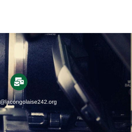
t@lacongolaise242.org