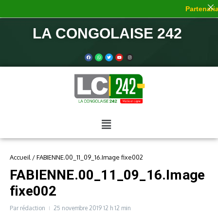
Partenaria
LA CONGOLAISE 242
Accueil
/
FABIENNE.00_11_09_16.Image fixe002
FABIENNE.00_11_09_16.Image
fixe002
Par
rédaction
25 novembre 2019
12 h 12 min