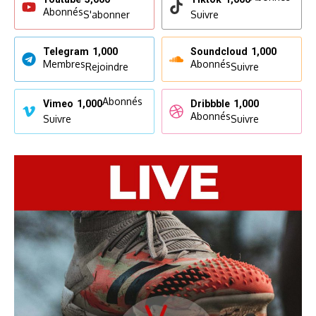
Abonnés
S'abonner
Suivre
Telegram
1,000
Soundcloud
1,000
Membres
Abonnés
Rejoindre
Suivre
Abonnés
Vimeo
1,000
Dribbble
1,000
Abonnés
Suivre
Suivre