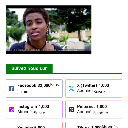
Suivez nous sur
Fans
Facebook
32,000
X (Twitter)
1,000
Abonnés
J'aime
Suivre
Instagram
1,000
Pinterest
1,000
Abonnés
Abonnés
Suivre
Epingler
Abonnés
Youtube
5,000
Tiktok
1,000