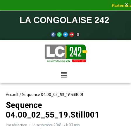
Partenaria
LA CONGOLAISE 242
Accueil
/
Sequence 04.00_02_55_19.Still001
Sequence
04.00_02_55_19.Still001
Par
rédaction
16 septembre 2018
17 h 03 min