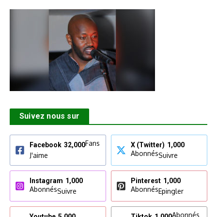
Suivez nous sur
Fans
Facebook
32,000
X (Twitter)
1,000
Abonnés
J'aime
Suivre
Instagram
1,000
Pinterest
1,000
Abonnés
Abonnés
Suivre
Epingler
Abonnés
Youtube
5,000
Tiktok
1,000