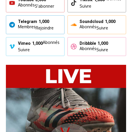
Abonnés
S'abonner
Suivre
Telegram
1,000
Soundcloud
1,000
Membres
Abonnés
Rejoindre
Suivre
Abonnés
Vimeo
1,000
Dribbble
1,000
Abonnés
Suivre
Suivre