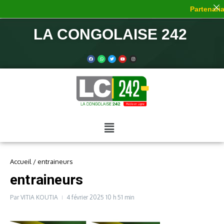
Partenariat
LA CONGOLAISE 242
Accueil
/
entraineurs
entraineurs
Par
VITIA KOUTIA
4 février 2025
10 h 51 min