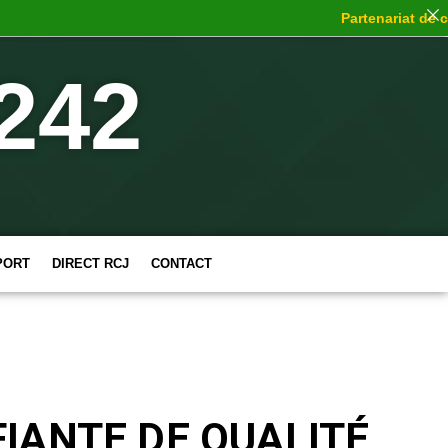
Partenariat de choc
:
242
PORT
DIRECT RCJ
CONTACT
IANTE DE QUALITÉ