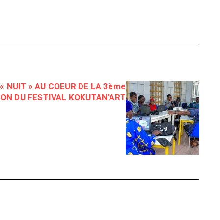
« NUIT » AU COEUR DE LA 3ème
ION DU FESTIVAL KOKUTAN’ART