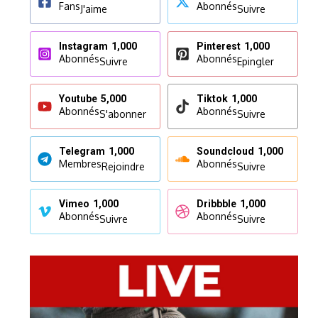
Fans
Abonnés
J'aime
Suivre
Instagram
1,000
Pinterest
1,000
Abonnés
Abonnés
Suivre
Epingler
Youtube
5,000
Tiktok
1,000
Abonnés
Abonnés
S'abonner
Suivre
Telegram
1,000
Soundcloud
1,000
Membres
Abonnés
Rejoindre
Suivre
Vimeo
1,000
Dribbble
1,000
Abonnés
Abonnés
Suivre
Suivre