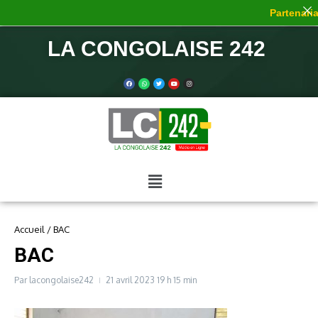
Partenariat
LA CONGOLAISE 242
Accueil
/
BAC
BAC
Par
lacongolaise242
21 avril 2023
19 h 15 min