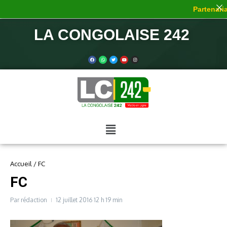
Partenariat
LA CONGOLAISE 242
Accueil
/
FC
FC
Par
rédaction
12 juillet 2016
12 h 19 min