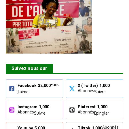
Suivez nous sur
Fans
Facebook
32,000
X (Twitter)
1,000
Abonnés
J'aime
Suivre
Instagram
1,000
Pinterest
1,000
Abonnés
Abonnés
Suivre
Epingler
Abonnés
Youtube
5,000
Tiktok
1,000