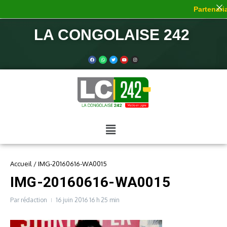
Partenaria
LA CONGOLAISE 242
Accueil
/
IMG-20160616-WA0015
IMG-20160616-WA0015
Par
rédaction
16 juin 2016
16 h 25 min