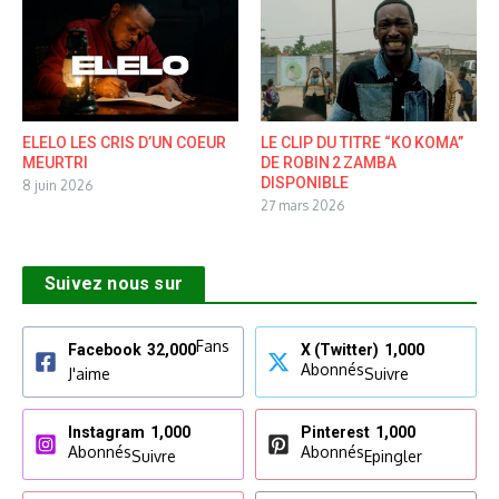
ELELO LES CRIS D’UN COEUR
LE CLIP DU TITRE “KO KOMA”
MEURTRI
DE ROBIN 2 ZAMBA
DISPONIBLE
8 juin 2026
27 mars 2026
Suivez nous sur
Fans
Facebook
32,000
X (Twitter)
1,000
Abonnés
J'aime
Suivre
Instagram
1,000
Pinterest
1,000
Abonnés
Abonnés
Suivre
Epingler