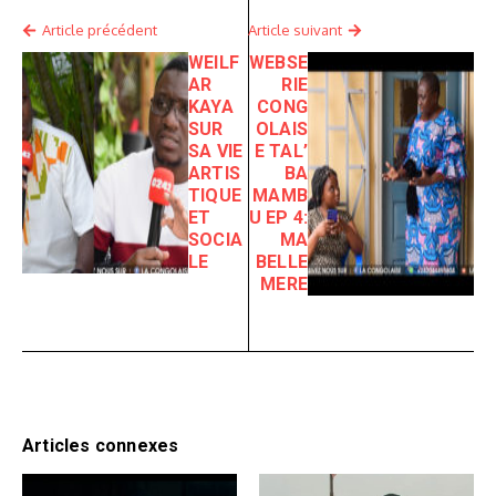
Article précédent
Article suivant
WEILF
WEBSE
AR
RIE
KAYA
CONG
SUR
OLAIS
SA VIE
E TAL’
ARTIS
BA
TIQUE
MAMB
ET
U EP 4:
SOCIA
MA
LE
BELLE
MERE
Articles connexes