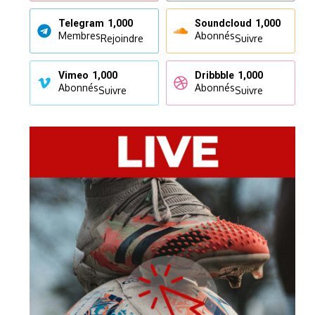
Telegram
1,000
Soundcloud
1,000
Membres
Abonnés
Rejoindre
Suivre
Vimeo
1,000
Dribbble
1,000
Abonnés
Abonnés
Suivre
Suivre