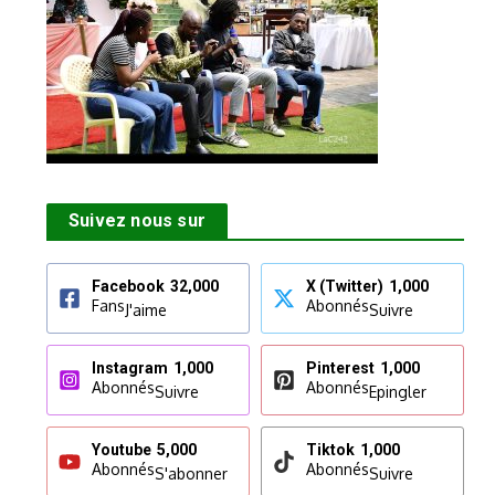
Suivez nous sur
Facebook
32,000
X (Twitter)
1,000
Fans
Abonnés
J'aime
Suivre
Instagram
1,000
Pinterest
1,000
Abonnés
Abonnés
Suivre
Epingler
Youtube
5,000
Tiktok
1,000
Abonnés
Abonnés
S'abonner
Suivre