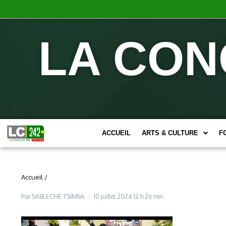
LA CON
ACCUEIL
ARTS & CULTURE
F
Accueil
/
Par
SABLECHE TSIMBA
10 juillet 2024
12 h 26 min