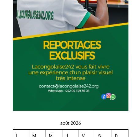
août 2026
L
M
M
J
V
S
D