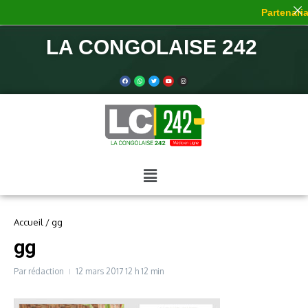
Partenariat
LA CONGOLAISE 242
Accueil
/
gg
gg
Par
rédaction
12 mars 2017
12 h 12 min