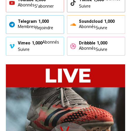
Abonnés
S'abonner
Suivre
Telegram
1,000
Soundcloud
1,000
Membres
Abonnés
Rejoindre
Suivre
Abonnés
Vimeo
1,000
Dribbble
1,000
Abonnés
Suivre
Suivre