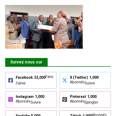
Suivez nous sur
Fans
Facebook
32,000
X (Twitter)
1,000
Abonnés
J'aime
Suivre
Instagram
1,000
Pinterest
1,000
Abonnés
Abonnés
Suivre
Epingler
Abonnés
Youtube
5,000
Tiktok
1,000