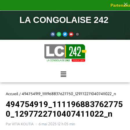
Partenariat
LA CONGOLAISE 242
Accueil
/
494754919_1111968837627750_1297722710407411022_n
494754919_111196883762775
0_1297722710407411022_n
Par
VITIA KOUTIA
6 mai 2025
12 h 05 min