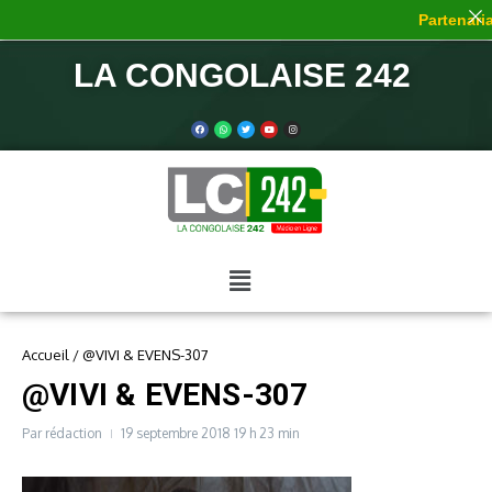
Partenariat
LA CONGOLAISE 242
Accueil
/
@VIVI & EVENS-307
@VIVI & EVENS-307
Par
rédaction
19 septembre 2018
19 h 23 min