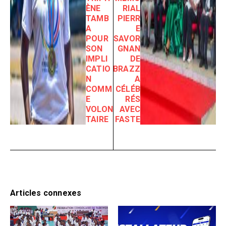
ÈNE
RIAL
TAMB
PIERR
A
E
POUR
SAVOR
SON
GNAN
IMPLI
DE
CATIO
BRAZZ
N
A
COMM
CÉLÉB
E
RÉS
VOLON
AVEC
TAIRE
FASTE
Articles connexes