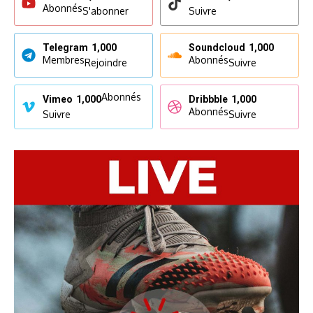
Abonnés
S'abonner
Suivre
Telegram
1,000
Soundcloud
1,000
Membres
Abonnés
Rejoindre
Suivre
Abonnés
Vimeo
1,000
Dribbble
1,000
Abonnés
Suivre
Suivre