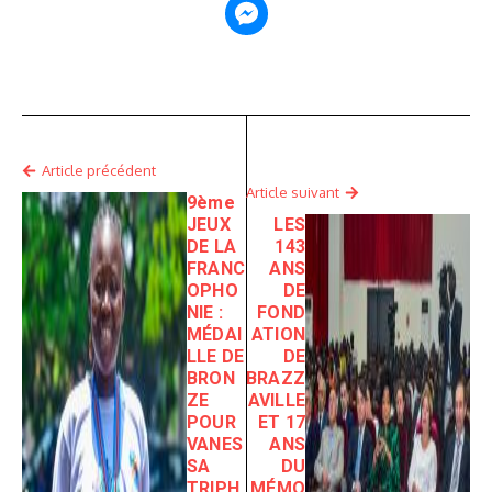
Article précédent
Article suivant
9ème
JEUX
LES
DE LA
143
FRANC
ANS
OPHO
DE
NIE :
FOND
MÉDAI
ATION
LLE DE
DE
BRON
BRAZZ
ZE
AVILLE
POUR
ET 17
VANES
ANS
SA
DU
TRIPH
MÉMO