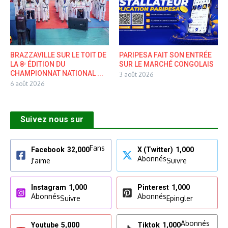
BRAZZAVILLE SUR LE TOIT DE
PARIPESA FAIT SON ENTRÉE
LA 8ᵉ ÉDITION DU
SUR LE MARCHÉ CONGOLAIS
CHAMPIONNAT NATIONAL ...
3 août 2026
6 août 2026
Suivez nous sur
Fans
Facebook
32,000
X (Twitter)
1,000
Abonnés
J'aime
Suivre
Instagram
1,000
Pinterest
1,000
Abonnés
Abonnés
Suivre
Epingler
Abonnés
Youtube
5,000
Tiktok
1,000