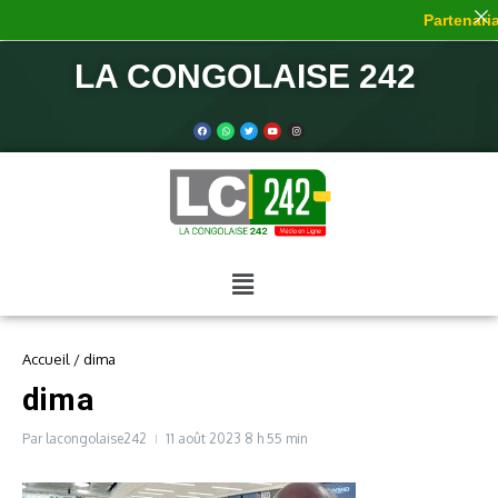
Partenariat
LA CONGOLAISE 242
Accueil
/
dima
dima
Par
lacongolaise242
11 août 2023
8 h 55 min