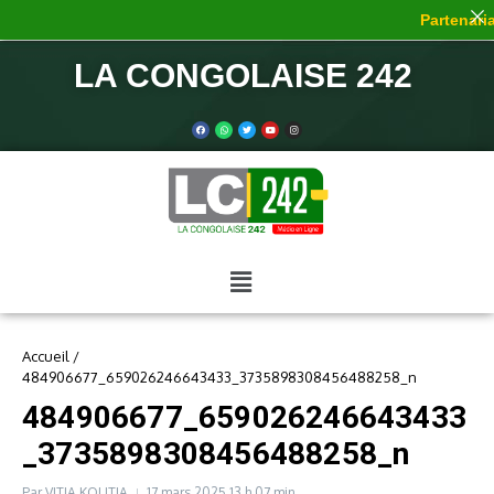
Partenaria
LA CONGOLAISE 242
Accueil
/
484906677_659026246643433_3735898308456488258_n
484906677_659026246643433
_3735898308456488258_n
Par
VITIA KOUTIA
17 mars 2025
13 h 07 min