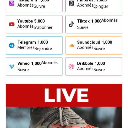
Instagram
1,000
Pinterest
1,000
Abonnés
Abonnés
Suivre
Epingler
Abonnés
Youtube
5,000
Tiktok
1,000
Abonnés
S'abonner
Suivre
Telegram
1,000
Soundcloud
1,000
Membres
Abonnés
Rejoindre
Suivre
Abonnés
Vimeo
1,000
Dribbble
1,000
Abonnés
Suivre
Suivre