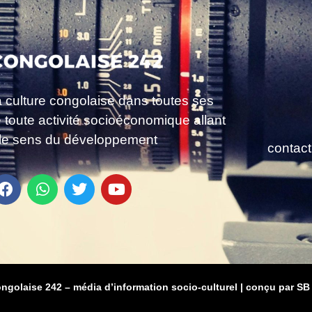
a culture congolaise dans toutes ses
e toute activité socioéconomique allant
le sens du développement
contac
ongolaise 242 – média d’information socio-culturel
|
conçu par SB