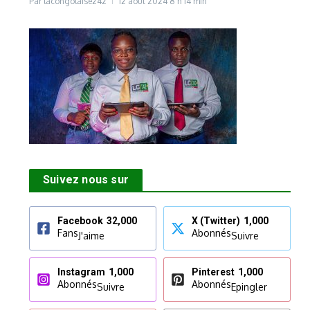
Par
lacongolaise242
12 août 2024
8 h 14 min
Suivez nous sur
Facebook
32,000
X (Twitter)
1,000
Fans
Abonnés
J'aime
Suivre
Instagram
1,000
Pinterest
1,000
Abonnés
Abonnés
Suivre
Epingler