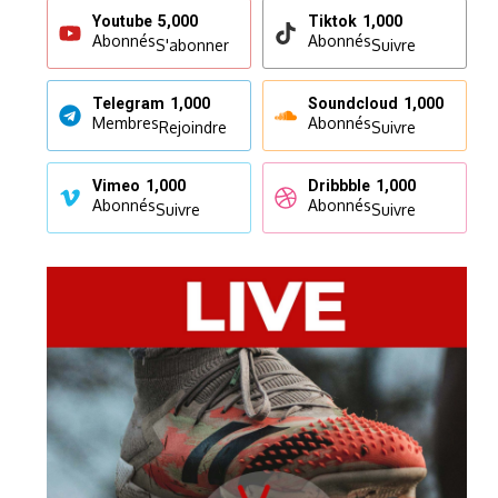
Youtube
5,000
Tiktok
1,000
Abonnés
Abonnés
S'abonner
Suivre
Telegram
1,000
Soundcloud
1,000
Membres
Abonnés
Rejoindre
Suivre
Vimeo
1,000
Dribbble
1,000
Abonnés
Abonnés
Suivre
Suivre