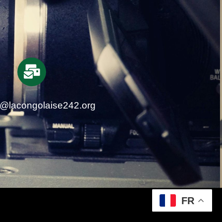
t@lacongolaise242.org
FR