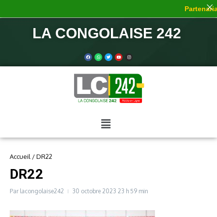
Partenariat
LA CONGOLAISE 242
Accueil
/
DR22
DR22
Par
lacongolaise242
30 octobre 2023
23 h 59 min