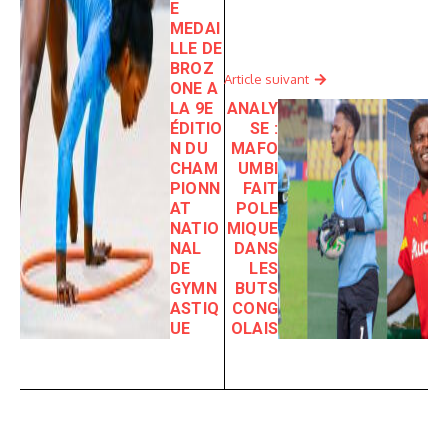
E
MEDAI
LLE DE
BROZ
Article suivant
ONE A
LA 9E
ANALY
ÉDITIO
SE :
N DU
MAFO
CHAM
UMBI
PIONN
FAIT
AT
POLE
NATIO
MIQUE
NAL
DANS
DE
LES
GYMN
BUTS
ASTIQ
CONG
UE
OLAIS