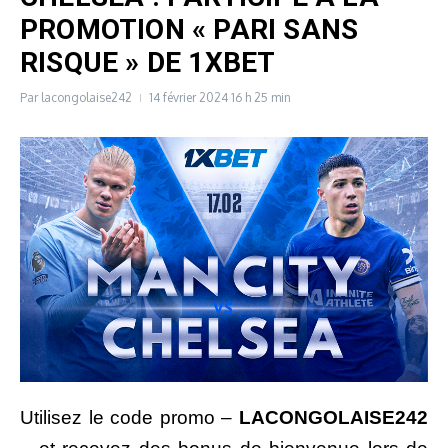
PROMOTION « PARI SANS
RISQUE » DE 1XBET
Par
lacongolaise242
14 février 2024
16 h 25 min
Utilisez le code promo –
LACONGOLAISE242