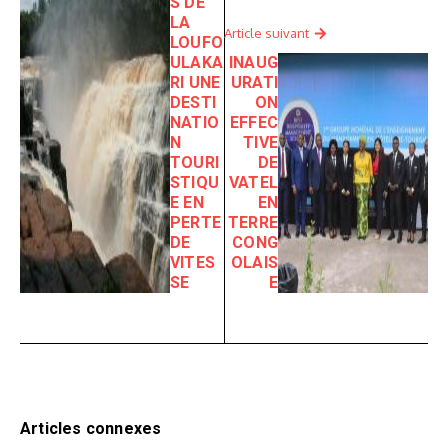
S DE
LA
Article suivant
LOUFO
ULAKA
INAUG
RI UNE
URATI
DESTI
ON
NATIO
EFFEC
N
TIVE
TOURI
DE
STIQU
VATEL
E EN
EN
PERTE
TERRE
DE
CONG
VITES
OLAIS
SE
E
Articles connexes