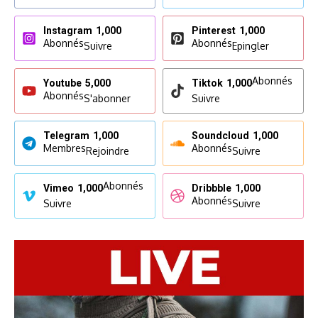
Instagram
1,000
Pinterest
1,000
Abonnés
Abonnés
Suivre
Epingler
Abonnés
Youtube
5,000
Tiktok
1,000
Abonnés
S'abonner
Suivre
Telegram
1,000
Soundcloud
1,000
Membres
Abonnés
Rejoindre
Suivre
Abonnés
Vimeo
1,000
Dribbble
1,000
Abonnés
Suivre
Suivre