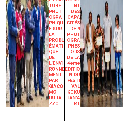
TURE
NT
PHOT
DES
OGRA
CAPA
PHIQU
CITÉS
E SUR
DE 9
LA
PHOT
PROBL
OGRA
ÉMATI
PHES
QUE
LORS
DE
DE LA
L’ENVI
4ème
RONNE
ÉDITIO
MENT
N DU
PAR
FESTI
GIACO
VAL
MO
KOKU
DURA
TAN’A
ZZO
RT