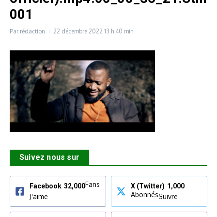
001
Par
rédaction
22 décembre 2022
13 h 40 min
Suivez nous sur
Fans
Facebook
32,000
X (Twitter)
1,000
Abonnés
J'aime
Suivre