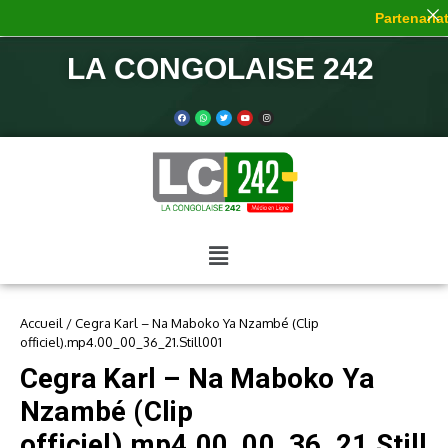
Partenariat
LA CONGOLAISE 242
Accueil
/
Cegra Karl – Na Maboko Ya Nzambé (Clip
officiel).mp4.00_00_36_21.Still001
Cegra Karl – Na Maboko Ya
Nzambé (Clip
officiel).mp4.00_00_36_21.Still