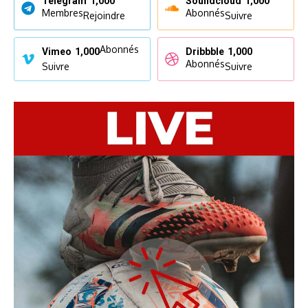
Telegram
1,000
Soundcloud
1,000
Membres
Abonnés
Rejoindre
Suivre
Abonnés
Vimeo
1,000
Dribbble
1,000
Abonnés
Suivre
Suivre