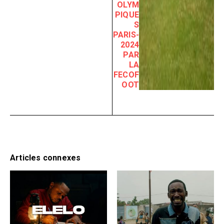
OLYM
PIQUE
S
PARIS-
2024
PAR
LA
FECOF
OOT
Articles connexes