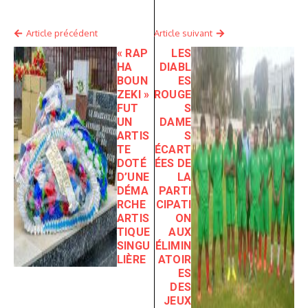
Article précédent
Article suivant
« RAP
LES
HA
DIABL
BOUN
ES
ZEKI »
ROUGE
FUT
S
UN
DAME
ARTIS
S
TE
ÉCART
DOTÉ
ÉES DE
D’UNE
LA
DÉMA
PARTI
RCHE
CIPATI
ARTIS
ON
TIQUE
AUX
SINGU
ÉLIMIN
LIÈRE
ATOIR
ES
DES
JEUX