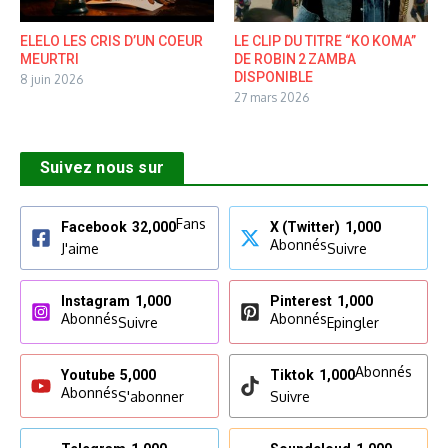
ELELO LES CRIS D’UN COEUR
LE CLIP DU TITRE “KO KOMA”
MEURTRI
DE ROBIN 2 ZAMBA
DISPONIBLE
8 juin 2026
27 mars 2026
Suivez nous sur
Fans
Facebook
32,000
X (Twitter)
1,000
Abonnés
J'aime
Suivre
Instagram
1,000
Pinterest
1,000
Abonnés
Abonnés
Suivre
Epingler
Abonnés
Youtube
5,000
Tiktok
1,000
Abonnés
S'abonner
Suivre