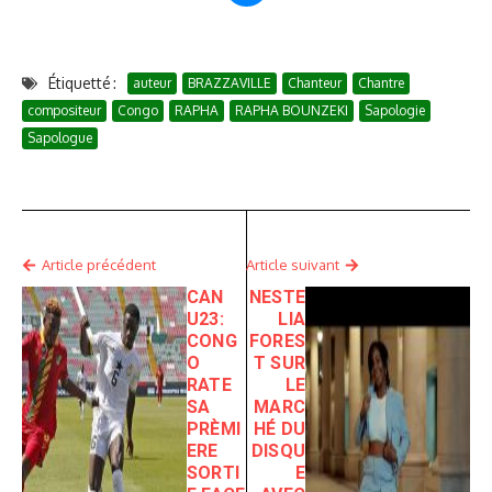
Étiquetté :
auteur
BRAZZAVILLE
Chanteur
Chantre
compositeur
Congo
RAPHA
RAPHA BOUNZEKI
Sapologie
Sapologue
Article précédent
Article suivant
CAN
NESTE
U23:
LIA
CONG
FORES
O
T SUR
RATE
LE
SA
MARC
PRÈMI
HÉ DU
ERE
DISQU
SORTI
E