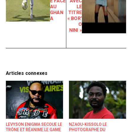
E FACE
AVEC
AU
LE
GHAN
TITRE
A
« BOR’
O
NINI »
Articles connexes
LEVYSON ENIGMA SECOUE LE
NZAOU-KISSOLO LE
TRÔNE ET RÉANIME LE GAME
PHOTOGRAPHE DU