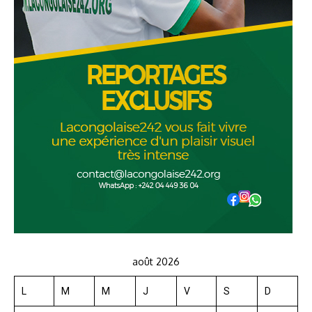
août 2026
L
M
M
J
V
S
D