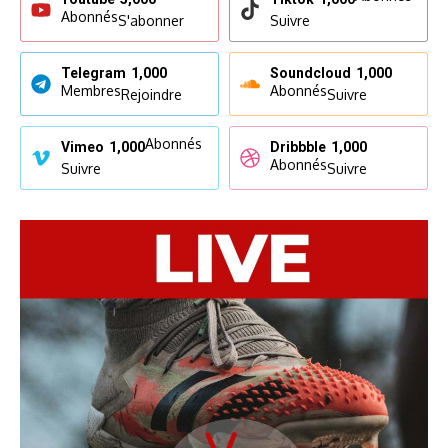
Abonnés
S'abonner
Suivre
Telegram
1,000
Soundcloud
1,000
Membres
Abonnés
Rejoindre
Suivre
Abonnés
Vimeo
1,000
Dribbble
1,000
Abonnés
Suivre
Suivre