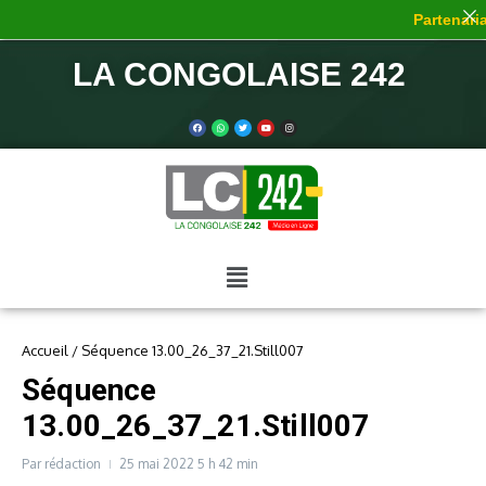
Partenaria
LA CONGOLAISE 242
Accueil
/
Séquence 13.00_26_37_21.Still007
Séquence
13.00_26_37_21.Still007
Par
rédaction
25 mai 2022
5 h 42 min