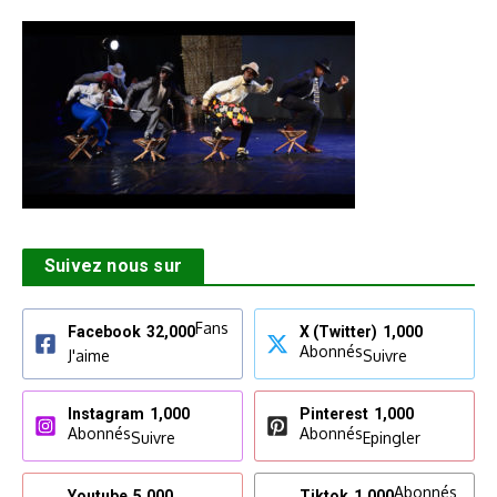
Suivez nous sur
Fans
Facebook
32,000
X (Twitter)
1,000
Abonnés
J'aime
Suivre
Instagram
1,000
Pinterest
1,000
Abonnés
Abonnés
Suivre
Epingler
Abonnés
Youtube
5,000
Tiktok
1,000