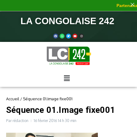
Partenariat
LA CONGOLAISE 242
Accueil
/
Séquence 01.Image fixe001
Séquence 01.Image fixe001
Par
rédaction
16 février 2016
14 h 30 min