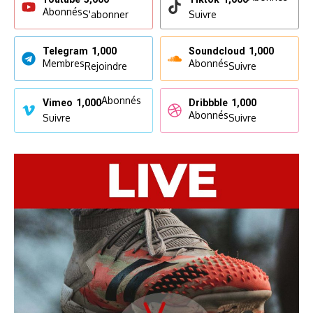
Abonnés
S'abonner
Suivre
Telegram
1,000
Soundcloud
1,000
Membres
Abonnés
Rejoindre
Suivre
Abonnés
Vimeo
1,000
Dribbble
1,000
Abonnés
Suivre
Suivre