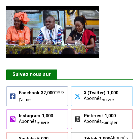
Suivez nous sur
Fans
Facebook
32,000
X (Twitter)
1,000
Abonnés
J'aime
Suivre
Instagram
1,000
Pinterest
1,000
Abonnés
Abonnés
Suivre
Epingler
Abonnés
Youtube
5,000
Tiktok
1,000