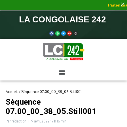
Partenariat
LA CONGOLAISE 242
Accueil
/
Séquence 07.00_00_38_05.Still001
Séquence
07.00_00_38_05.Still001
Par
rédaction
9 avril 2022
17 h 16 min