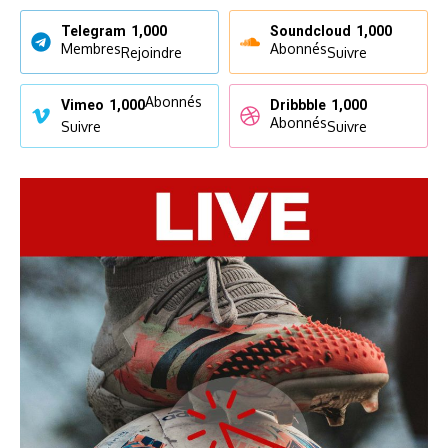
Telegram
1,000
Soundcloud
1,000
Membres
Abonnés
Rejoindre
Suivre
Abonnés
Vimeo
1,000
Dribbble
1,000
Abonnés
Suivre
Suivre