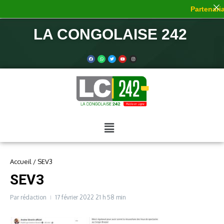
Partenariat
LA CONGOLAISE 242
Accueil
/
SEV3
SEV3
Par
rédaction
17 février 2022
21 h 58 min