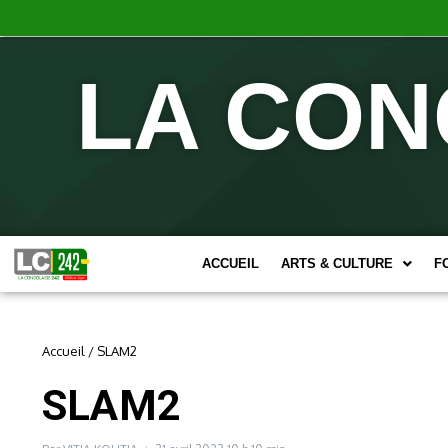
LA CON
ACCUEIL
ARTS & CULTURE
F
Accueil
/
SLAM2
SLAM2