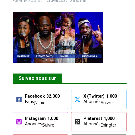
Par
VITIA KOUTIA
21 avril 2023
10 h 10 min
Suivez nous sur
Facebook
32,000
X (Twitter)
1,000
Fans
Abonnés
J'aime
Suivre
Instagram
1,000
Pinterest
1,000
Abonnés
Abonnés
Suivre
Epingler