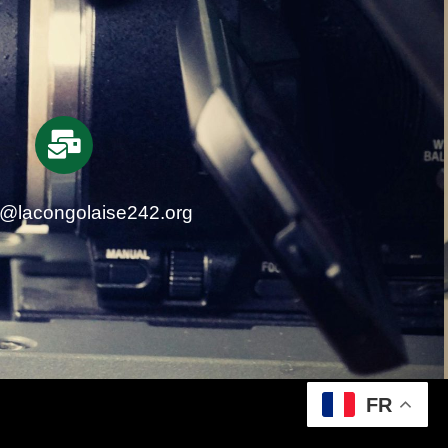
t@lacongolaise242.org
FR