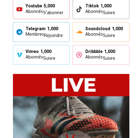
Youtube
5,000
Tiktok
1,000
Abonnés
Abonnés
S'abonner
Suivre
Telegram
1,000
Soundcloud
1,000
Membres
Abonnés
Rejoindre
Suivre
Vimeo
1,000
Dribbble
1,000
Abonnés
Abonnés
Suivre
Suivre