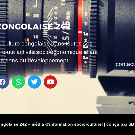
a culture congolaise dans toutes ses
e toute activité socioéconomique allant
le sens du développement
contac
ongolaise 242 – média d’information socio-culturel
|
conçu par SB