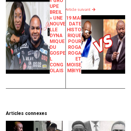
« GRO
UPE
Article suivant
BREIL
» UNE
19 MAI
NOUVE
DATE
LLE
HISTO
DYNA
RIQUE
MIQUE
POUR
DU
ROGA
GOSPE
ROGA
L
ET
CONG
MOISE
OLAIS
MBIYE
Articles connexes