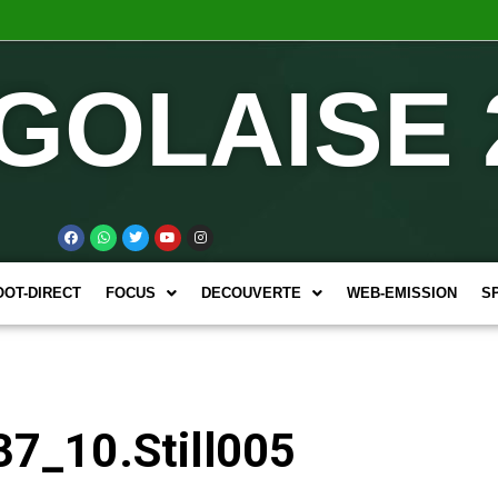
GOLAISE 
OOT-DIRECT
FOCUS
DECOUVERTE
WEB-EMISSION
S
7_10.Still005