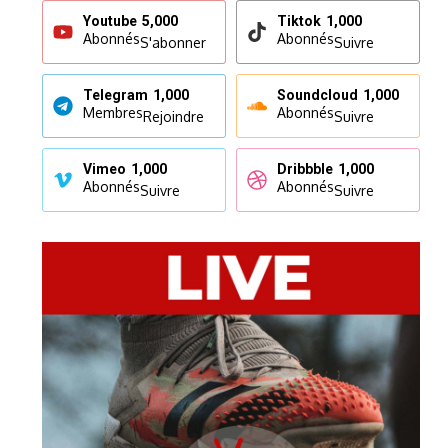
Youtube
5,000
Tiktok
1,000
Abonnés
Abonnés
S'abonner
Suivre
Telegram
1,000
Soundcloud
1,000
Membres
Abonnés
Rejoindre
Suivre
Vimeo
1,000
Dribbble
1,000
Abonnés
Abonnés
Suivre
Suivre