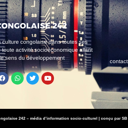
a culture congolaise dans toutes ses
e toute activité socioéconomique allant
le sens du développement
contac
ongolaise 242 – média d’information socio-culturel
|
conçu par SB