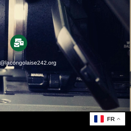
t@lacongolaise242.org
FR