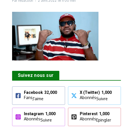
Par
rédaction
2 avril 2022
18 h 00 min
Suivez nous sur
Facebook
32,000
X (Twitter)
1,000
Fans
Abonnés
J'aime
Suivre
Instagram
1,000
Pinterest
1,000
Abonnés
Abonnés
Suivre
Epingler