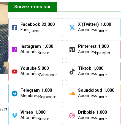
Suivez nous sur
Facebook
32,000
X (Twitter)
1,000
Fans
Abonnés
J'aime
Suivre
Instagram
1,000
Pinterest
1,000
Abonnés
Abonnés
Suivre
Epingler
Youtube
5,000
Tiktok
1,000
Abonnés
Abonnés
S'abonner
Suivre
Telegram
1,000
Soundcloud
1,000
Membres
Abonnés
Rejoindre
Suivre
sser
Vimeo
1,000
Dribbble
1,000
Abonnés
Abonnés
Suivre
Suivre
s