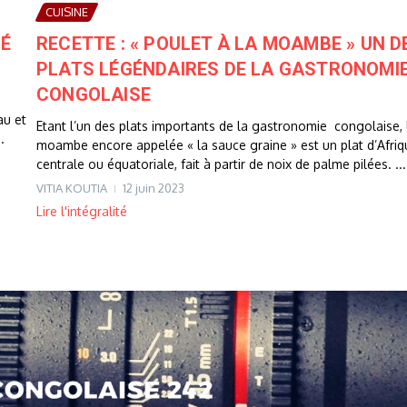
CUISINE
GÉ
RECETTE : « POULET À LA MOAMBE » UN D
PLATS LÉGÉNDAIRES DE LA GASTRONOMI
CONGOLAISE
au et
Etant l’un des plats importants de la gastronomie congolaise, 
.
moambe encore appelée « la sauce graine » est un plat d’Afriq
centrale ou équatoriale, fait à partir de noix de palme pilées. ...
VITIA KOUTIA
12 juin 2023
Lire l'intégralité