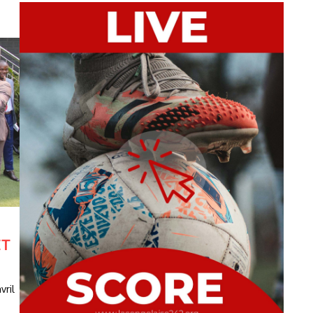
ET
vril