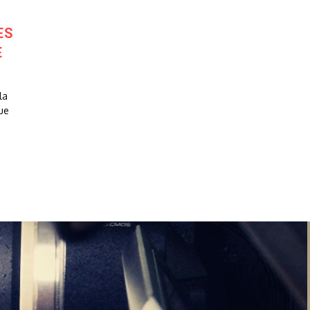
ES
E
la
ue