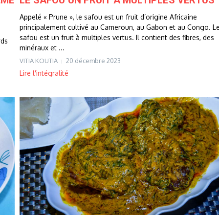
ÈME
LE SAFOU UN FRUIT À MULTIPLES VERTUS
Appelé « Prune », le safou est un fruit d’origine Africaine
principalement cultivé au Cameroun, au Gabon et au Congo. L
safou est un fruit à multiples vertus. Il contient des fibres, des
rds
minéraux et ...
VITIA KOUTIA
20 décembre 2023
Lire l'intégralité