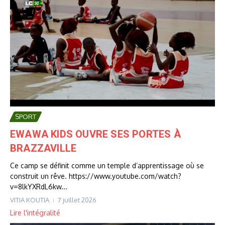
SPORT
EWAWA KIDS OUVRE SES PORTES À
BRAZZAVILLE
Ce camp se définit comme un temple d’apprentissage où se
construit un rêve. https://www.youtube.com/watch?
v=8lkYXRdL6kw...
VITIA KOUTIA
7 juillet 2026
Lire l'intégralité