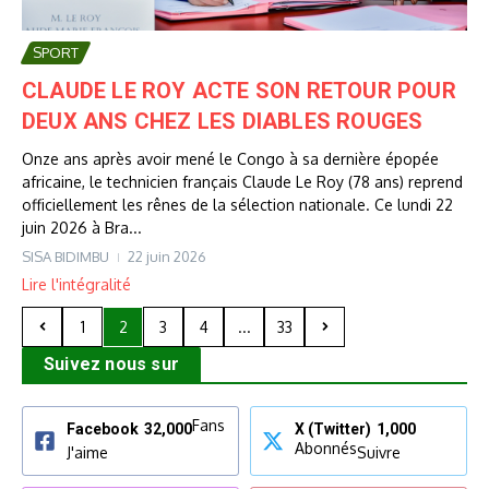
SPORT
CLAUDE LE ROY ACTE SON RETOUR POUR
DEUX ANS CHEZ LES DIABLES ROUGES
Onze ans après avoir mené le Congo à sa dernière épopée
africaine, le technicien français Claude Le Roy (78 ans) reprend
officiellement les rênes de la sélection nationale. Ce lundi 22
juin 2026 à Bra...
SISA BIDIMBU
22 juin 2026
Lire l'intégralité
1
2
3
4
...
33
Suivez nous sur
Fans
Facebook
32,000
X (Twitter)
1,000
Abonnés
J'aime
Suivre