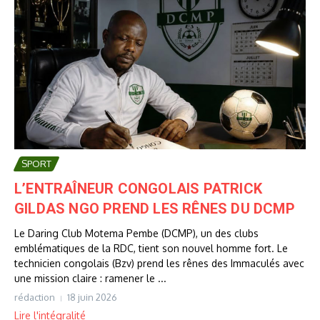
SPORT
L’ENTRAÎNEUR CONGOLAIS PATRICK
GILDAS NGO PREND LES RÊNES DU DCMP
Le Daring Club Motema Pembe (DCMP), un des clubs
emblématiques de la RDC, tient son nouvel homme fort. Le
technicien congolais (Bzv) prend les rênes des Immaculés avec
une mission claire : ramener le ...
rédaction
18 juin 2026
Lire l'intégralité