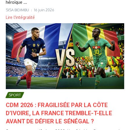
héroïque ...
SISA BIDIMBU
16 juin 2026
Lire l'intégralité
SPORT
CDM 2026 : FRAGILISÉE PAR LA CÔTE
D’IVOIRE, LA FRANCE TREMBLE-T-ELLE
AVANT DE DÉFIER LE SÉNÉGAL ?