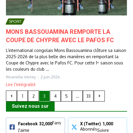
SPORT
MONS BASSOUAMINA REMPORTE LA
COUPE DE CHYPRE AVEC LE PAFOS FC
L’international congolais Mons Bassouamina clôture sa saison
2025-2026 de la plus belle des manières en remportant la
Coupe de Chypre avec le Pafos FC. Pour cette 1ʳᵉ saison sous
les couleurs du club ...
Rivanelle Verley
2 juin 2026
Lire l'intégralité
1
2
3
4
5
...
33
Suivez nous sur
Fans
Facebook
32,000
X (Twitter)
1,000
Abonnés
J'aime
Suivre