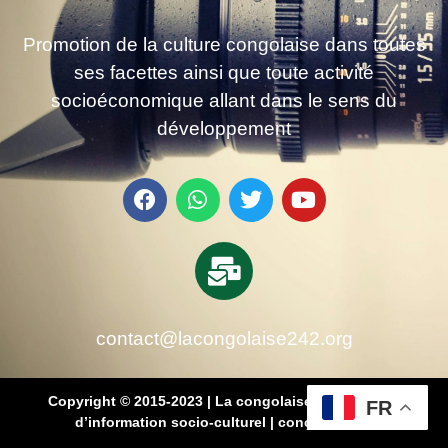
Promotion de la culture congolaise dans toutes
ses facettes ainsi que toute activité
socioéconomique allant dans le sens du
développement
contact@lacongolaise242.org
Copyright © 2015-2023 | La congolaise 242 – média
FR
d’information socio-culturel
|
conçu par SB