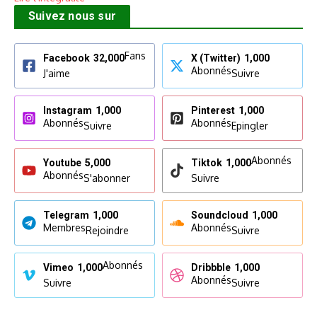
Suivez nous sur
Fans
Facebook
32,000
X (Twitter)
1,000
Abonnés
J'aime
Suivre
Instagram
1,000
Pinterest
1,000
Abonnés
Abonnés
Suivre
Epingler
Abonnés
Youtube
5,000
Tiktok
1,000
Abonnés
S'abonner
Suivre
Telegram
1,000
Soundcloud
1,000
Membres
Abonnés
Rejoindre
Suivre
Abonnés
Vimeo
1,000
Dribbble
1,000
Abonnés
Suivre
Suivre