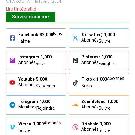
VITIA KOUTIA
16 février 2024
Lire l'intégralité
Suivez nous sur
Fans
Facebook
32,000
X (Twitter)
1,000
Abonnés
J'aime
Suivre
Instagram
1,000
Pinterest
1,000
Abonnés
Abonnés
Suivre
Epingler
Abonnés
Youtube
5,000
Tiktok
1,000
Abonnés
S'abonner
Suivre
Telegram
1,000
Soundcloud
1,000
Membres
Abonnés
Rejoindre
Suivre
Abonnés
Vimeo
1,000
Dribbble
1,000
Abonnés
Suivre
Suivre