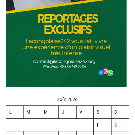
août 2026
L
M
M
J
V
S
D
1
2