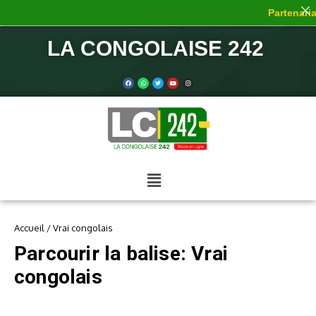
Partenariat
LA CONGOLAISE 242
Accueil
/
Vrai congolais
Parcourir la balise: Vrai
congolais