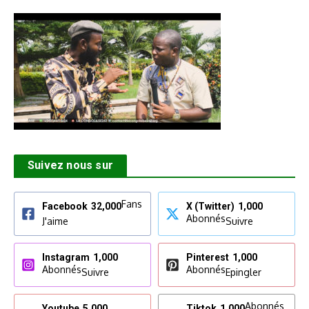
Suivez nous sur
Fans
Facebook
32,000
X (Twitter)
1,000
Abonnés
J'aime
Suivre
Instagram
1,000
Pinterest
1,000
Abonnés
Abonnés
Suivre
Epingler
Abonnés
Youtube
5,000
Tiktok
1,000