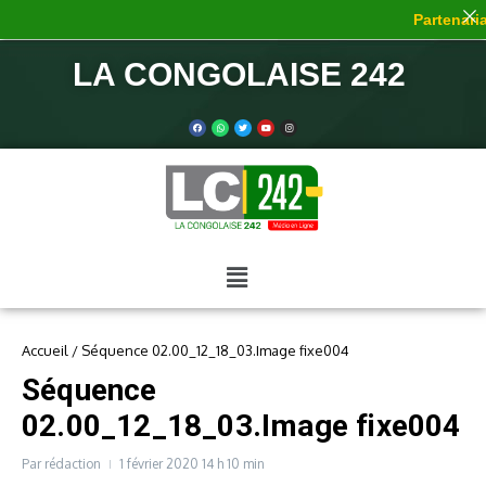
Partenaria
LA CONGOLAISE 242
Accueil
/
Séquence 02.00_12_18_03.Image fixe004
Séquence
02.00_12_18_03.Image fixe004
Par
rédaction
1 février 2020
14 h 10 min