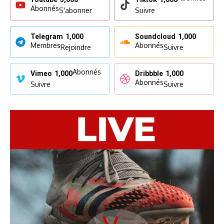
Abonnés
S'abonner
Suivre
Telegram
1,000
Soundcloud
1,000
Membres
Abonnés
Rejoindre
Suivre
Abonnés
Vimeo
1,000
Dribbble
1,000
Abonnés
Suivre
Suivre