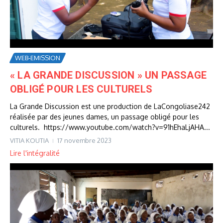
WEB-EMISSION
« LA GRANDE DISCUSSION » UN PASSAGE
OBLIGÉ POUR LES CULTURELS
La Grande Discussion est une production de LaCongoliase242
réalisée par des jeunes dames, un passage obligé pour les
culturels. https://www.youtube.com/watch?v=91hEhaLjAHA...
VITIA KOUTIA
17 novembre 2023
Lire l'intégralité