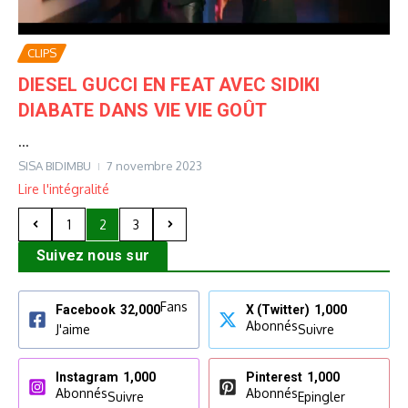
CLIPS
DIESEL GUCCI EN FEAT AVEC SIDIKI
DIABATE DANS VIE VIE GOÛT
...
SISA BIDIMBU
7 novembre 2023
Lire l'intégralité
1
2
3
Suivez nous sur
Fans
Facebook
32,000
X (Twitter)
1,000
Abonnés
J'aime
Suivre
Instagram
1,000
Pinterest
1,000
Abonnés
Abonnés
Suivre
Epingler