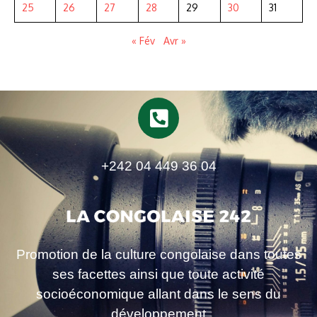
25
26
27
28
29
30
31
« Fév
Avr »
+242 04 449 36 04
Promotion de la culture congolaise dans toutes
ses facettes ainsi que toute activité
socioéconomique allant dans le sens du
développement