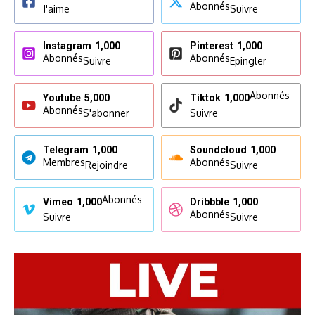
Abonnés
J'aime
Suivre
Instagram
1,000
Pinterest
1,000
Abonnés
Abonnés
Suivre
Epingler
Abonnés
Youtube
5,000
Tiktok
1,000
Abonnés
S'abonner
Suivre
Telegram
1,000
Soundcloud
1,000
Membres
Abonnés
Rejoindre
Suivre
Abonnés
Vimeo
1,000
Dribbble
1,000
Abonnés
Suivre
Suivre