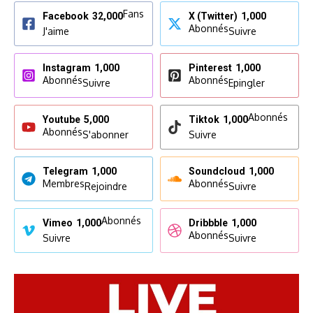
Fans
Facebook
32,000
X (Twitter)
1,000
Abonnés
J'aime
Suivre
Instagram
1,000
Pinterest
1,000
Abonnés
Abonnés
Suivre
Epingler
Abonnés
Youtube
5,000
Tiktok
1,000
Abonnés
S'abonner
Suivre
Telegram
1,000
Soundcloud
1,000
Membres
Abonnés
Rejoindre
Suivre
Abonnés
Vimeo
1,000
Dribbble
1,000
Abonnés
Suivre
Suivre