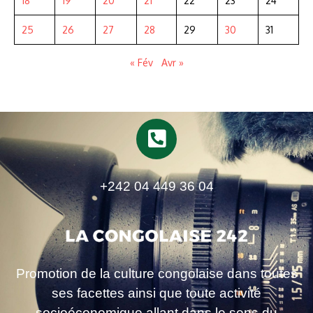
18
19
20
21
22
23
24
25
26
27
28
29
30
31
« Fév
Avr »
+242 04 449 36 04
Promotion de la culture congolaise dans toutes
ses facettes ainsi que toute activité
socioéconomique allant dans le sens du