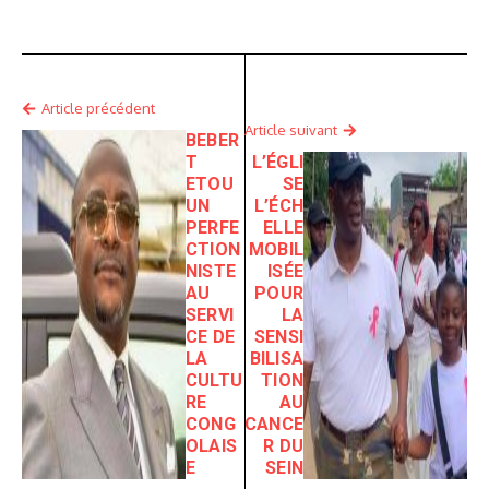
Article précédent
Article suivant
BEBER
T
L’ÉGLI
ETOU
SE
UN
L’ÉCH
PERFE
ELLE
CTION
MOBIL
NISTE
ISÉE
AU
POUR
SERVI
LA
CE DE
SENSI
LA
BILISA
CULTU
TION
RE
AU
CONG
CANCE
OLAIS
R DU
E
SEIN