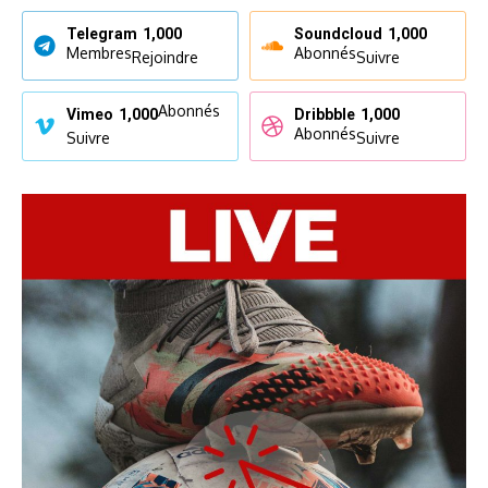
Telegram
1,000
Soundcloud
1,000
Membres
Abonnés
Rejoindre
Suivre
Abonnés
Vimeo
1,000
Dribbble
1,000
Abonnés
Suivre
Suivre