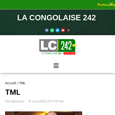
Partenariat
LA CONGOLAISE 242
Accueil
/
TML
TML
Par
rédaction
10 avril 2020
20 h 30 min