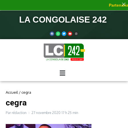
Partenariat
LA CONGOLAISE 242
Accueil
/
cegra
cegra
Par
rédaction
27 novembre 2020
17 h 25 min