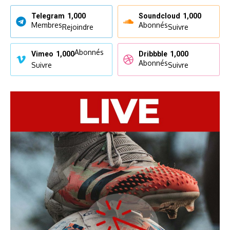
Telegram
1,000
Soundcloud
1,000
Membres
Abonnés
Rejoindre
Suivre
Abonnés
Vimeo
1,000
Dribbble
1,000
Abonnés
Suivre
Suivre