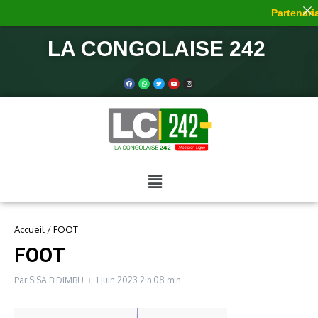
Partenaria
LA CONGOLAISE 242
Accueil
/
FOOT
FOOT
Par
SISA BIDIMBU
1 juin 2023
2 h 08 min